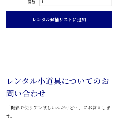
ペ
個数
ー
ル
レンタル候補リストに追加
グ
レ
イ
色
ス
チ
ー
ル
レンタル小道具についてのお
製
問い合わせ
電
話
「撮影で使うアレ欲しいんだけど…」にお答えしま
台
個
す。