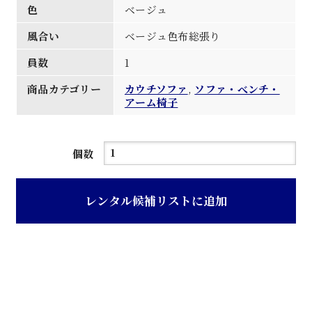
色
ベージュ
風合い
ベージュ色布総張り
員数
1
商品カテゴリー
カウチソファ
,
ソファ・べンチ・
アーム椅子
ベ
個数
ー
ジ
レンタル候補リストに追加
ュ
地
柄
布
総