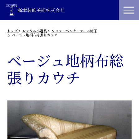
高津装飾美術株式会社
トップ
レンタル小道具
ソファ・べンチ・アーム椅子
ベージュ地柄布総張りカウチ
ベージュ地柄布総
張りカウチ