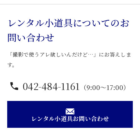
張
り
カ
レンタル小道具についてのお
ウ
問い合わせ
チ
個
「撮影で使うアレ欲しいんだけど…」にお答えしま
す。
042-484-1161
（9:00〜17:00）
レンタル小道具お問い合わせ