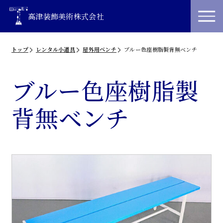
高津装飾美術株式会社
トップ
レンタル小道具
屋外用ベンチ
ブルー色座樹脂製背無ベンチ
ブルー色座樹脂製
背無ベンチ