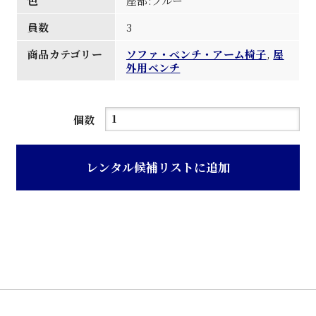
色
座部:ブルー
員数
3
商品カテゴリー
ソファ・べンチ・アーム椅子
,
屋
外用ベンチ
ブ
個数
ル
ー
レンタル候補リストに追加
色
座
樹
脂
製
背
無