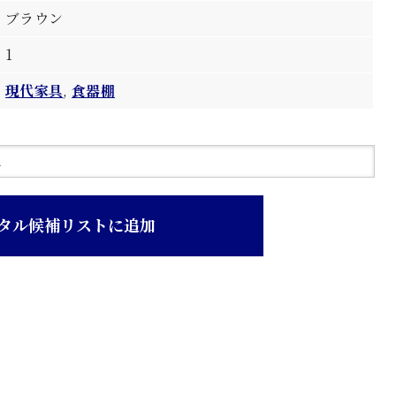
ブラウン
1
現代家具
,
食器棚
タル候補リストに追加