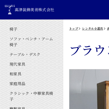
高津装飾美術株式会社
椅子
トップ
レンタル小道具
ソファ・ベンチ・アーム
ブラウ
椅子
テーブル・デスク
現代家具
和家具
家庭用品
クラシック・中華家具椅
子
籐製家具