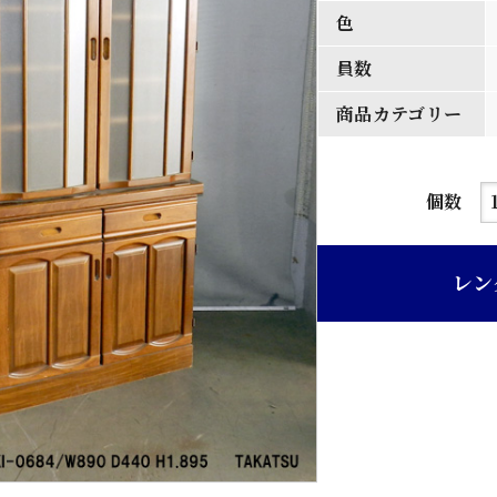
色
員数
商品カテゴリー
ブ
個数
ラ
ウ
レン
ン
色
食
器
棚
個