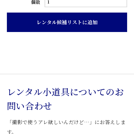
ブ
個数
ラ
ウ
レンタル候補リストに追加
ン
色
木
目
調
半
円
型
レンタル小道具についてのお
花
問い合わせ
台
個
「撮影で使うアレ欲しいんだけど…」にお答えしま
す。