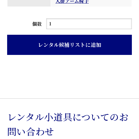
人掛アーム椅子
ブ
個数
ラ
ウ
レンタル候補リストに追加
ン
色
モ
ケ
張
り
ア
ー
レンタル小道具についてのお
ム
問い合わせ
椅