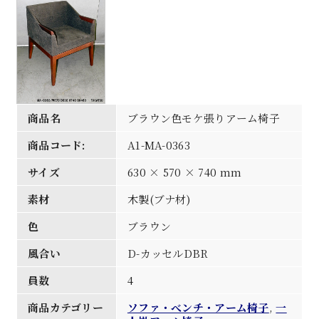
商品名
ブラウン色モケ張りアーム椅子
商品コード:
A1-MA-0363
サイズ
630 × 570 × 740 mm
素材
木製(ブナ材)
色
ブラウン
風合い
D-カッセルDBR
員数
4
商品カテゴリー
ソファ・べンチ・アーム椅子
,
一