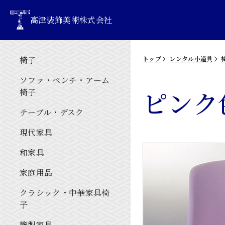
高津装飾美術株式会社
椅子
トップ
レンタル小道具
ソファ・ベンチ・アーム
ピンク
椅子
テーブル・デスク
現代家具
和家具
家庭用品
クラシック・中華家具椅
子
籐製家具