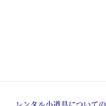
ム
ズ
シ
ェ
ル
チ
ェ
ア
個
レンタル小道具について