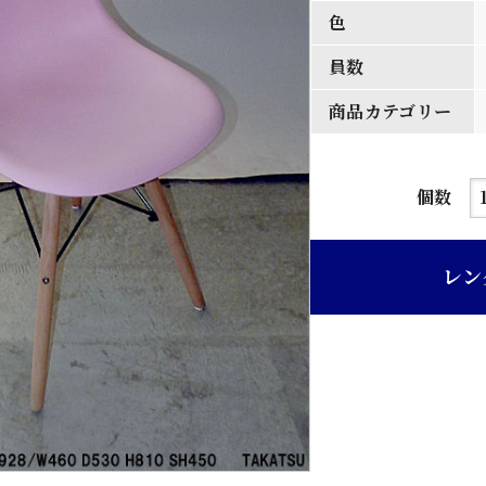
色
員数
商品カテゴリー
ピ
個数
ン
ク
レン
色
樹
脂
製
イ
ー