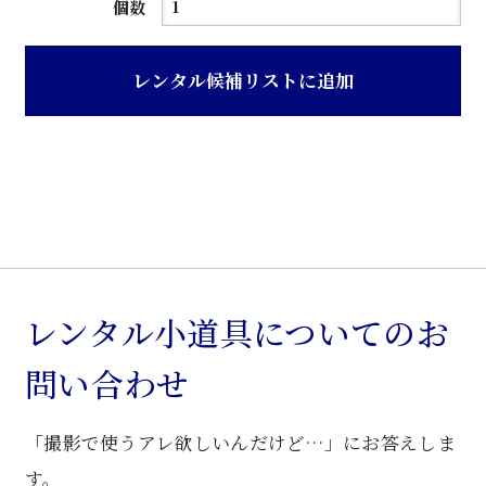
ト
個数
ノ
コ
レンタル候補リストに追加
研
ぎ
出
し
三
重
ね
和
レンタル小道具についてのお
箪
問い合わせ
笥
個
「撮影で使うアレ欲しいんだけど…」にお答えしま
す。