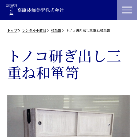
高津装飾美術株式会社
トップ
レンタル小道具
和箪笥
トノコ研ぎ出し三重ね和箪笥
トノコ研ぎ出し三
重ね和箪笥