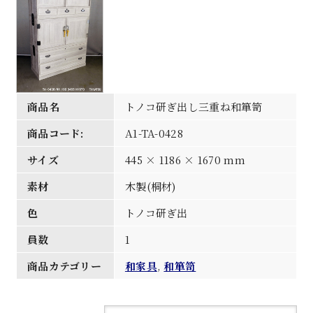
商品名
トノコ研ぎ出し三重ね和箪笥
商品コード:
A1-TA-0428
サイズ
445 × 1186 × 1670 mm
素材
木製(桐材)
色
トノコ研ぎ出
員数
1
商品カテゴリー
和家具
,
和箪笥