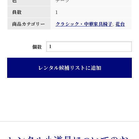
色
チーク
員数
1
商品カテゴリー
クラシック・中華家具椅子
,
花台
チ
個数
ー
ク
レンタル候補リストに追加
透
か
し
彫
り
飾
り
付