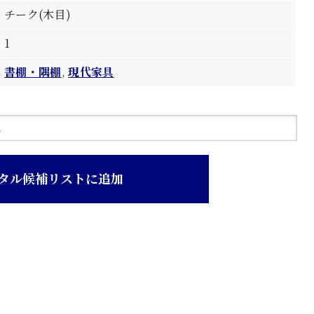
チーク(木目)
1
書棚・隅棚
,
現代家具
タル候補リストに追加