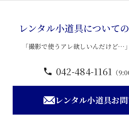
ビ
ラ
ッ
レンタル小道具について
ク
隅
「撮影で使うアレ欲しいんだけど…
棚
個
042-484-1161
（9:0
レンタル小道具お問