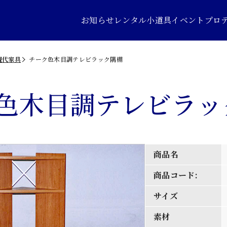
お知らせ
レンタル小道具
イベントプロ
現代家具
チーク色木目調テレビラック隅棚
色木目調テレビラッ
商品名
商品コード:
サイズ
素材