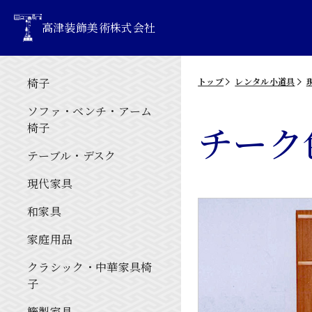
高津装飾美術株式会社
椅子
トップ
レンタル小道具
ソファ・ベンチ・アーム
チーク
椅子
テーブル・デスク
現代家具
和家具
家庭用品
クラシック・中華家具椅
子
籐製家具