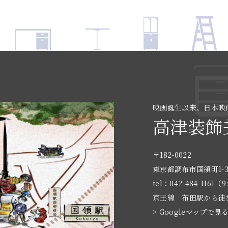
映画誕生以来、日本映
高津装飾
〒182-0022
東京都調布市国領町1-3
tel：042-484-1161（9
京王線 布田駅から徒
> Googleマップで見