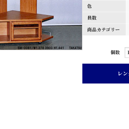
色
員数
商品カテゴリー
チ
個数
ー
ク
レン
色
木
目
調
テ
レ