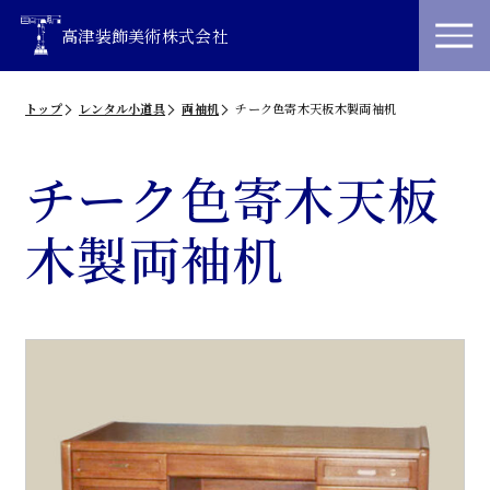
高津装飾美術株式会社
トップ
レンタル小道具
両袖机
チーク色寄木天板木製両袖机
チーク色寄木天板
木製両袖机