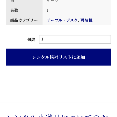
色
チーク
員数
1
商品カテゴリー
テーブル・デスク
,
両袖机
チ
個数
ー
ク
レンタル候補リストに追加
色
寄
木
天
板
木
製
両