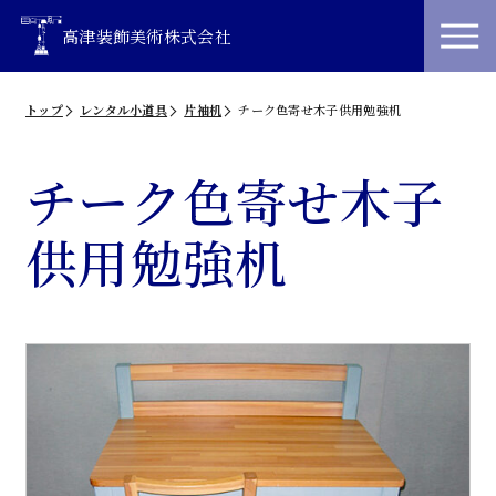
高津装飾美術株式会社
トップ
レンタル小道具
片袖机
チーク色寄せ木子供用勉強机
チーク色寄せ木子
供用勉強机