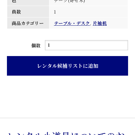
色
チーク(寄せ木)
員数
1
商品カテゴリー
テーブル・デスク
,
片袖机
チ
個数
ー
ク
レンタル候補リストに追加
色
寄
せ
木
子
供
用
勉