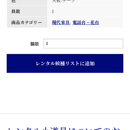
色
天板:チーク
員数
1
商品カテゴリー
現代家具
,
電話台・花台
チ
個数
ー
ク
レンタル候補リストに追加
色
天
板
ア
ン
グ
ル
脚