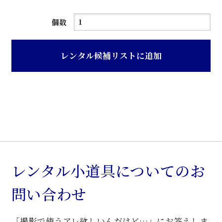
チ
個数
ー
ク
レンタル候補リストに追加
木
目
化
粧
板
張
り
演
レンタル小道具についてのお
説
問い合わせ
台
個
「撮影で使うアレ欲しいんだけど…」にお答えしま