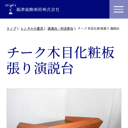
高津装飾美術株式会社
トップ
レンタル小道具
演説台・司会者台
チーク木目化粧板張り演説台
チーク木目化粧板
張り演説台