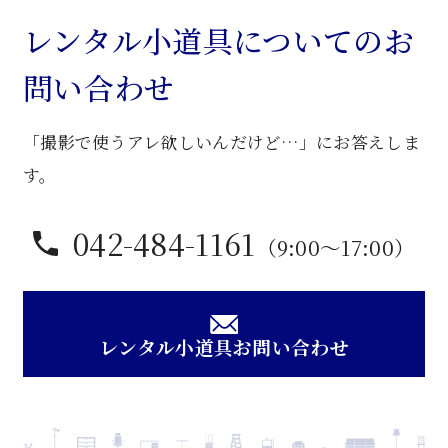
調
レンタル小道具についてのお
学
問い合わせ
習
机
「撮影で使うアレ欲しいんだけど…」にお答えしま
個
す。
042-484-1161
（9:00〜17:00）
レンタル小道具お問い合わせ