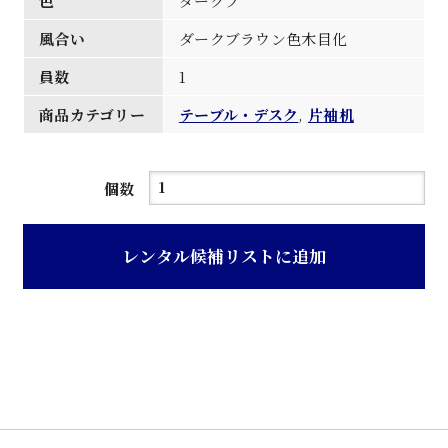
色
ダークブ
風合い
ダークブラウン色木目化
員数
1
商品カテゴリー
テーブル・デスク
,
片袖机
ダ
個数
ー
ク
レンタル候補リストに追加
ブ
ラ
ウ
ン
色
木
目