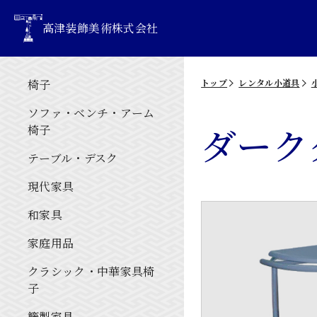
高津装飾美術株式会社
椅子
トップ
レンタル小道具
ソファ・ベンチ・アーム
ダーク
椅子
テーブル・デスク
現代家具
和家具
家庭用品
クラシック・中華家具椅
子
籐製家具