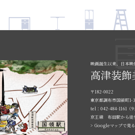
映画誕生以来、日本映
高津装飾
〒182-0022
東京都調布市国領町1-3
tel：042-484-1161（9
京王線 布田駅から徒
> Googleマップで見