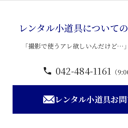
コ
ン
ソ
レンタル小道具について
ー
ル
「撮影で使うアレ欲しいんだけど…
卓
子
042-484-1161
個
（9:0
レンタル小道具お問