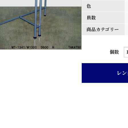
色
員数
商品カテゴリー
ダ
個数
ー
ク
レン
グ
レ
ー
パ
イ
プ