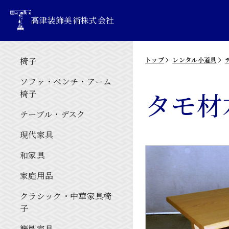
高津装飾美術株式会社
椅子
トップ
レンタル小道具
ソファ・ベンチ・アーム
タモ材
椅子
テーブル・デスク
現代家具
和家具
家庭用品
クラシック・中華家具椅
子
籐製家具