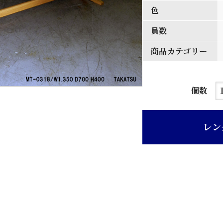
色
員数
商品カテゴリー
タ
個数
モ
材
レン
木
地
リ
ビ
ン
グ