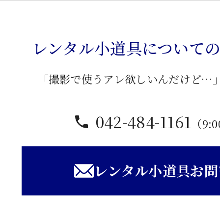
テ
ー
ブ
レンタル小道具について
ル
個
「撮影で使うアレ欲しいんだけど…
042-484-1161
（9:0
レンタル小道具お問