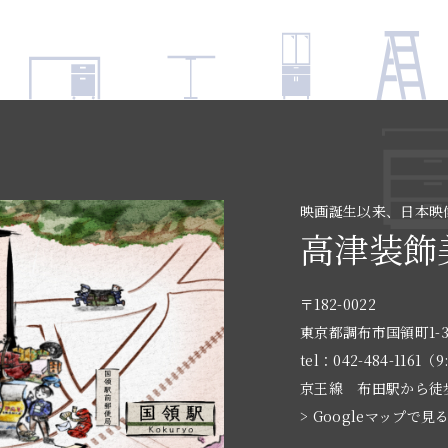
映画誕生以来、日本映
高津装飾
〒182-0022
東京都調布市国領町1-3
tel：042-484-1161（9
京王線 布田駅から徒
> Googleマップで見