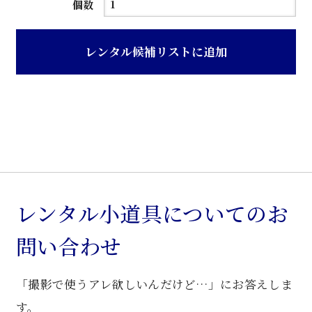
ス
個数
テ
ン
レンタル候補リストに追加
レ
ス
製
ケ
ビ
ン
ト
個
レンタル小道具についてのお
問い合わせ
「撮影で使うアレ欲しいんだけど…」にお答えしま
す。