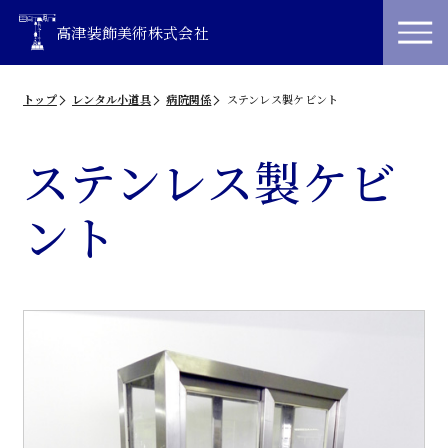
高津装飾美術株式会社
トップ
レンタル小道具
病院関係
ステンレス製ケビント
ステンレス製ケビ
ント