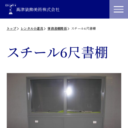
高津装飾美術株式会社
トップ
レンタル小道具
事務書棚関係
スチール6尺書棚
スチール6尺書棚