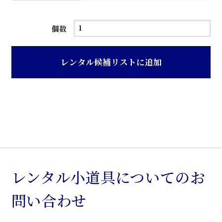
ス
個数
チ
ー
レンタル候補リストに追加
ル
6
尺
書
棚
個
レンタル小道具についてのお
問い合わせ