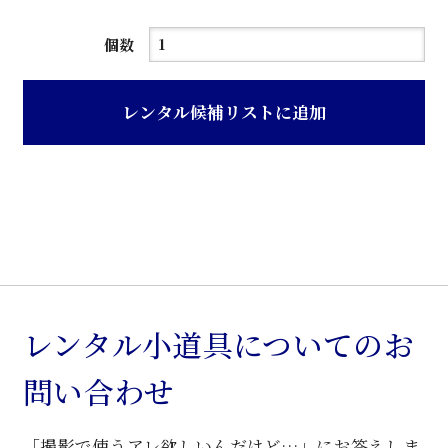
シ
個数
ル
バ
レンタル候補リストに追加
ー
グ
レ
ー
レ
ザ
ー
張
レンタル小道具についてのお
理
問い合わせ
容
椅
「撮影で使うアレ欲しいんだけど…」にお答えしま
子