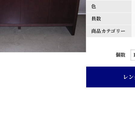
色
員数
商品カテゴリー
サ
個数
イ
ド
レン
ボ
ー
ド
個