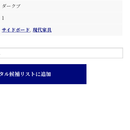
ダークブ
1
サイドボード
,
現代家具
タル候補リストに追加