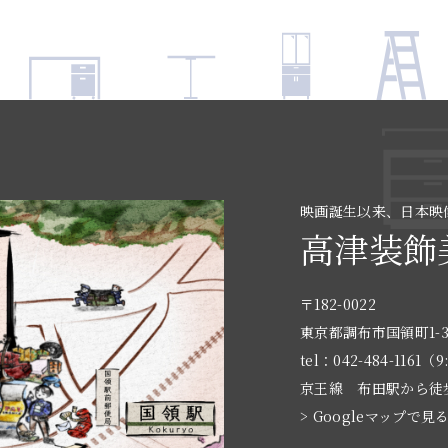
映画誕生以来、日本映
高津装飾
〒182-0022
東京都調布市国領町1-3
tel：042-484-1161（9
京王線 布田駅から徒
> Googleマップで見