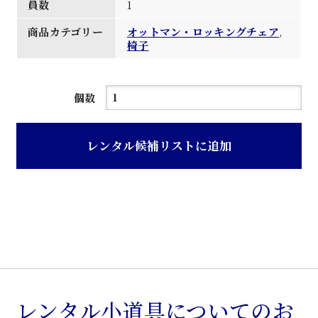
員数
1
商品カテゴリー
オットマン・ロッキングチェア
,
椅子
グ
個数
レ
ー
レンタル候補リストに追加
色
レ
ザ
ー
張
り
オ
ッ
レンタル小道具についてのお