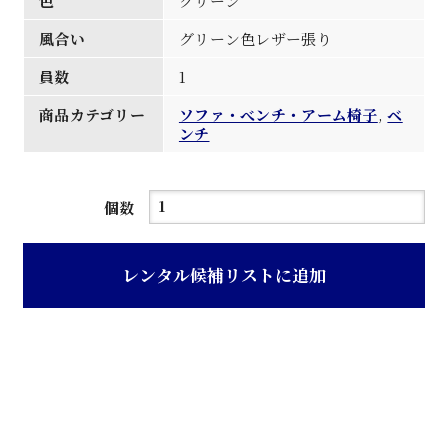
色
グリーン
風合い
グリーン色レザー張り
員数
1
商品カテゴリー
ソファ・べンチ・アーム椅子
,
ベ
ンチ
グ
個数
リ
ー
レンタル候補リストに追加
ン
レ
ザ
ー
張
背