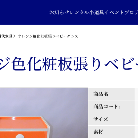
お知らせ
レンタル小道具
イベントプロ
現代家具
オレンジ色化粧板張りベビーダンス
ジ色化粧板張りベビ
商品名
商品コード:
サイズ
素材