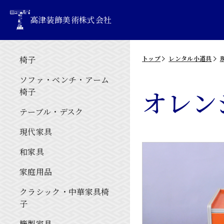
高津装飾美術株式会社
椅子
トップ
レンタル小道具
ソファ・ベンチ・アーム
オレン
椅子
テーブル・デスク
現代家具
和家具
家庭用品
クラシック・中華家具椅
子
籐製家具