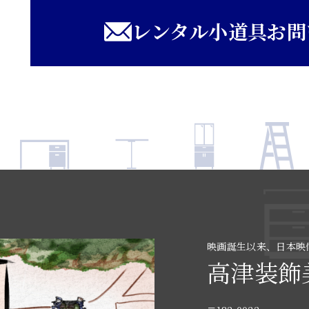
レンタル小道具お問
映画誕生以来、日本映
高津装飾