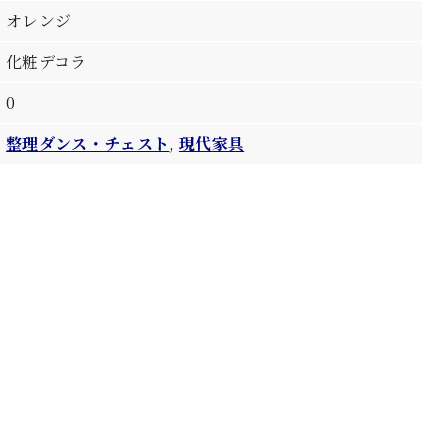
オレンジ
化粧デコラ
0
整理ダンス・チェスト
,
現代家具