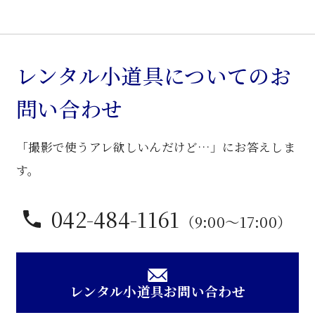
ー
ル
ナ
ッ
レンタル小道具についてのお
ト
問い合わせ
色
木
「撮影で使うアレ欲しいんだけど…」にお答えしま
製
卓
す。
子
個
042-484-1161
（9:00〜17:00）
レンタル小道具お問い合わせ