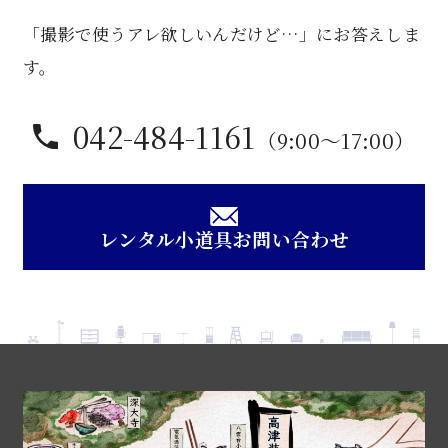
製
「撮影で使うアレ欲しいんだけど…」にお答えしま
電
話
す。
台
個
042-484-1161
（9:00〜17:00）
レンタル小道具お問い合わせ