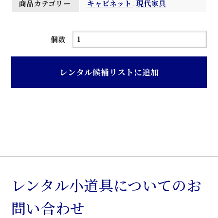
商品カテゴリー
キャビネット
,
現代家具
ア
個数
メ
リ
レンタル候補リストに追加
カ
ン
ウ
ォ
ー
ル
ナ
ッ
レンタル小道具についてのお
ト
問い合わせ
木