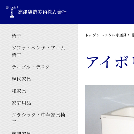
高津装飾美術株式会社
椅子
トップ
レンタル小道具
ソファ・ベンチ・アーム
アイボ
椅子
テーブル・デスク
現代家具
和家具
家庭用品
クラシック・中華家具椅
子
籐製家具