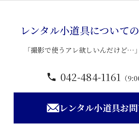
埋
込
式
レンタル小道具について
浴
槽
「撮影で使うアレ欲しいんだけど…
個
042-484-1161
（9:0
レンタル小道具お問