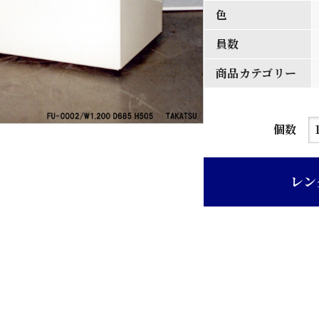
色
員数
商品カテゴリー
ア
個数
イ
ボ
レン
リ
ー
色
ポ
リ
製