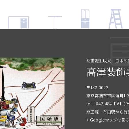
映画誕生以来、日本映
高津装飾
〒182-0022
東京都調布市国領町1-3
tel：042-484-1161（9
京王線 布田駅から徒
> Googleマップで見