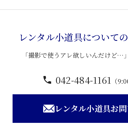
ロ
ー
張
レンタル小道具について
り
ガ
ス
「撮影で使うアレ欲しいんだけど…
台
個
042-484-1161
（9:0
レンタル小道具お問