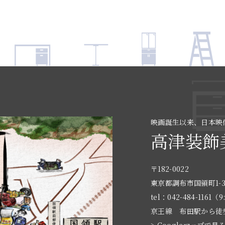
映画誕生以来、日本映
高津装飾
〒182-0022
東京都調布市国領町1-3
tel：042-484-1161（9
京王線 布田駅から徒
> Googleマップで見