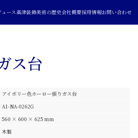
デュース
高津装飾美術の歴史
会社概要
採用情報
お問い合わせ
ガス台
アイボリー色ホーロー張りガス台
A1-NA-0262G
560 × 600 × 625 mm
木製