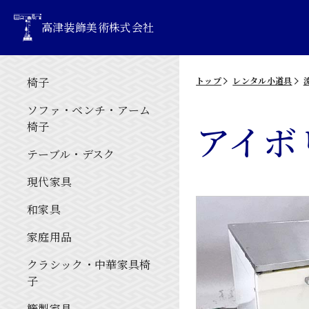
高津装飾美術株式会社
椅子
トップ
レンタル小道具
ソファ・ベンチ・アーム
アイボ
椅子
テーブル・デスク
現代家具
和家具
家庭用品
クラシック・中華家具椅
子
籐製家具