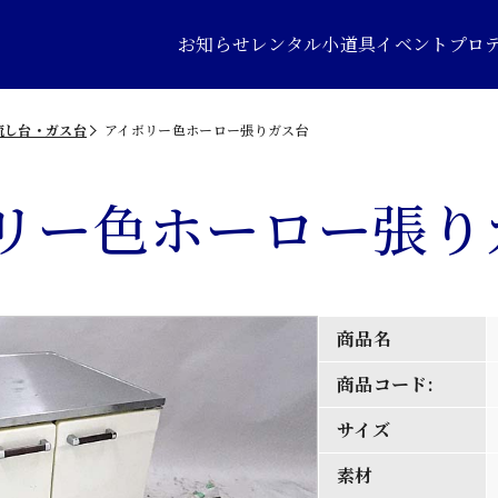
お知らせ
レンタル小道具
イベントプロ
流し台・ガス台
アイボリー色ホーロー張りガス台
リー色ホーロー張り
商品名
商品コード:
サイズ
素材