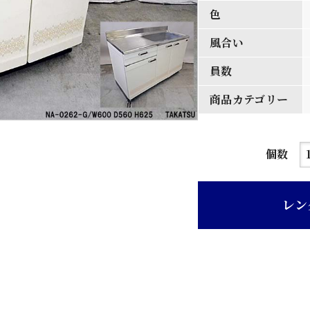
色
風合い
員数
商品カテゴリー
ア
個数
イ
ボ
レン
リ
ー
色
ホ
ー