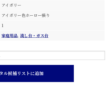
アイボリー
アイボリー色ホーロー張り
1
家庭用品
,
流し台・ガス台
タル候補リストに追加