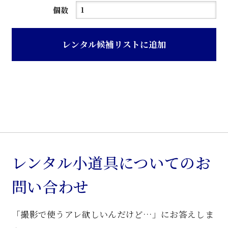
ア
個数
イ
ボ
レンタル候補リストに追加
リ
ー
色
ホ
ー
ロ
ー
引
レンタル小道具についてのお
き
問い合わせ
調
理
「撮影で使うアレ欲しいんだけど…」にお答えしま
台