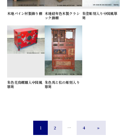
木地パイン材製飾り棚
木地経年色木製クラシ
朱塗彫刻入り中国風箪
ック飾棚
笥
朱色花鳥螺鈿入中国風
朱色馬と松の彫刻入り
箪笥
箪笥
1
2
…
4
»