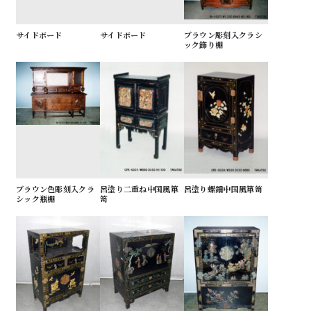
サイドボード
サイドボード
ブラウン彫刻入クラシ
ック飾り棚
ブラウン色彫刻入クラ
呂塗り二重ね中国風箪
呂塗り螺鈿中国風箪笥
シック瓶棚
笥