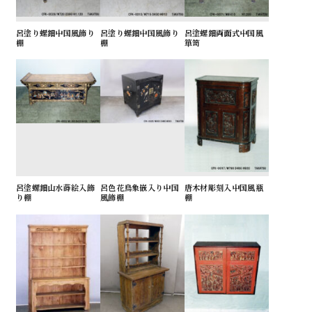
呂塗り螺鈿中国風飾り
呂塗り螺鈿中国風飾り
呂塗螺鈿両面式中国風
棚
棚
箪笥
呂塗螺鈿山水蒔絵入飾
呂色花鳥象嵌入り中国
唐木材彫刻入中国風瓶
り棚
風飾棚
棚