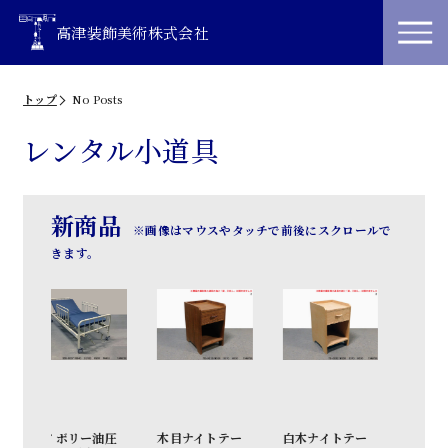
高津装飾美術株式会社
トップ
No Posts
レンタル小道具
新商品
※画像はマウスやタッチで前後にスクロールで
きます。
油圧
木目ナイトテー
白木ナイトテー
白木キャビネッ