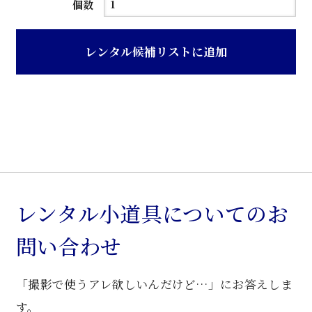
黒
個数
鉄
製
レンタル候補リストに追加
カ
ウ
ン
タ
ー
椅
子
個
レンタル小道具についてのお
問い合わせ
「撮影で使うアレ欲しいんだけど…」にお答えしま
す。