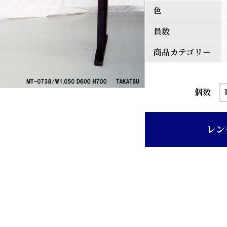
色
員数
商品カテゴリー
黒
個数
色
格
レン
子
T
字
型
脚
食