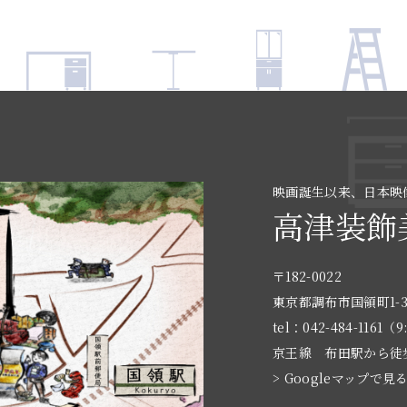
映画誕生以来、日本映
高津装飾
〒182-0022
東京都調布市国領町1-3
tel：042-484-1161（9
京王線 布田駅から徒
> Googleマップで見