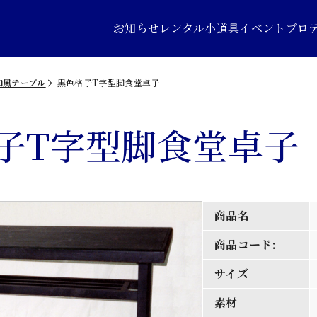
お知らせ
レンタル小道具
イベントプロ
和風テーブル
黒色格子T字型脚食堂卓子
子T字型脚食堂卓子
商品名
商品コード:
サイズ
素材