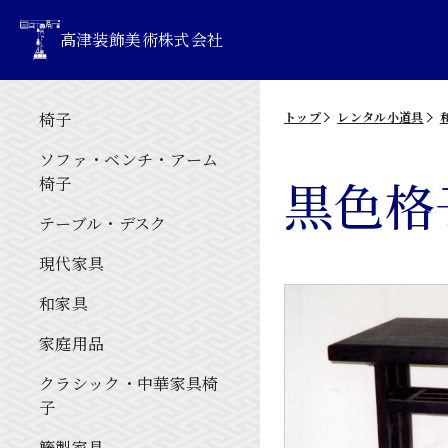
高津装飾美術株式会社
椅子
トップ
レンタル小道具
ソファ・ベンチ・アーム
黒色格
椅子
テーブル・デスク
現代家具
和家具
家庭用品
クラシック・中華家具椅
子
籐製家具