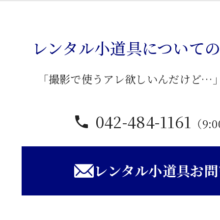
堂
卓
子
レンタル小道具について
個
「撮影で使うアレ欲しいんだけど…
042-484-1161
（9:0
レンタル小道具お問