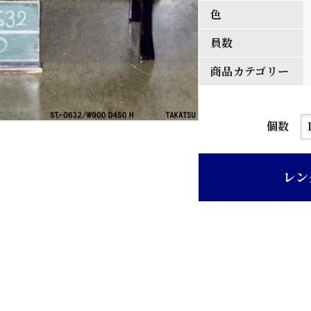
色
員数
商品カテゴリー
黒
個数
色
朱
レン
天
板
縁
折
畳
脚