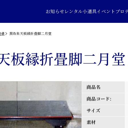
お知らせ
レンタル小道具
イベントプロ
座卓
黒色朱天板縁折畳脚二月堂
天板縁折畳脚二月堂
商品名
商品コード:
サイズ
素材