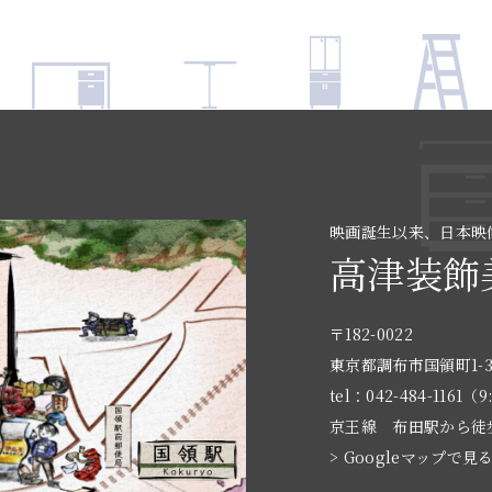
映画誕生以来、日本映
高津装飾
〒182-0022
東京都調布市国領町1-3
tel：042-484-1161（9
京王線 布田駅から徒
> Googleマップで見