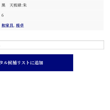
黒 天板縁:朱
6
和家具
,
座卓
タル候補リストに追加