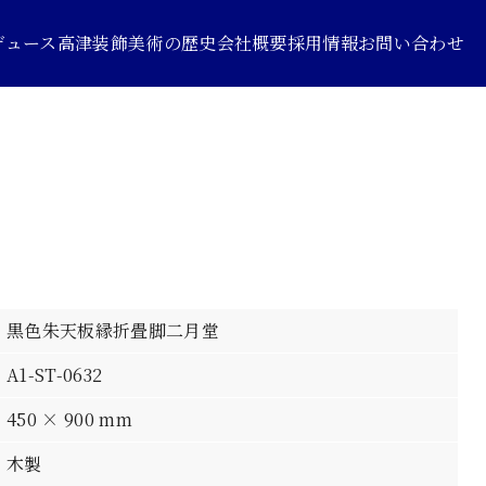
デュース
高津装飾美術の歴史
会社概要
採用情報
お問い合わせ
黒色朱天板縁折畳脚二月堂
A1-ST-0632
450 × 900 mm
木製