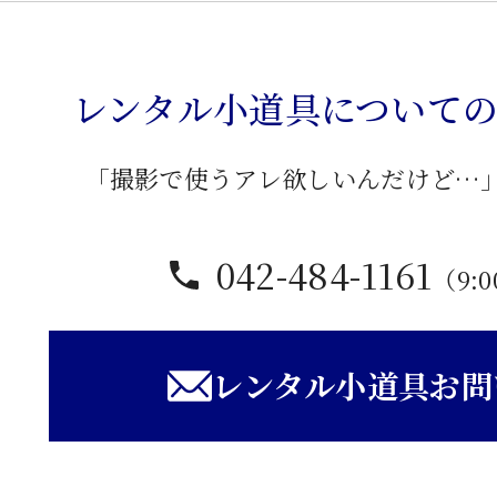
二
月
堂
レンタル小道具について
個
「撮影で使うアレ欲しいんだけど…
042-484-1161
（9:0
レンタル小道具お問