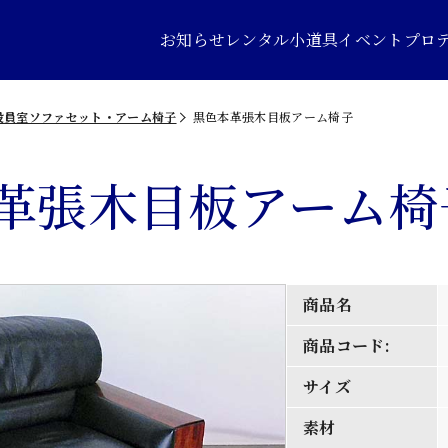
お知らせ
レンタル小道具
イベントプロ
役員室ソファセット・アーム椅子
黒色本革張木目板アーム椅子
革張木目板アーム椅
商品名
商品コード:
サイズ
素材