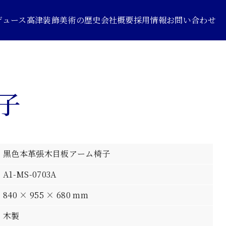
デュース
高津装飾美術の歴史
会社概要
採用情報
お問い合わせ
子
黒色本革張木目板アーム椅子
A1-MS-0703A
840 × 955 × 680 mm
木製