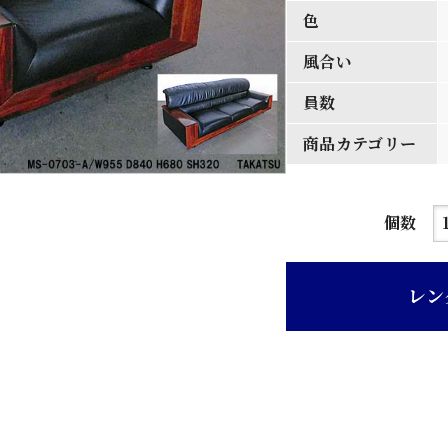
色
風合い
員数
商品カテゴリー
黒
個数
色
本
レン
革
張
木
目
板