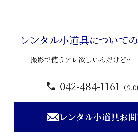
ア
ー
ム
レンタル小道具について
椅
子
個
「撮影で使うアレ欲しいんだけど…
042-484-1161
（9:0
レンタル小道具お問