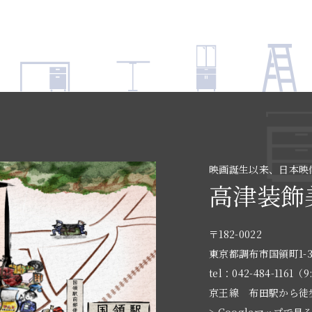
映画誕生以来、日本映
高津装飾
〒182-0022
東京都調布市国領町1-3
tel：042-484-1161（9
京王線 布田駅から徒
> Googleマップで見