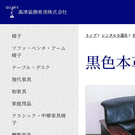
高津装飾美術株式会社
椅子
トップ
レンタル小道具
ソファ・ベンチ・アーム
黒色本
椅子
テーブル・デスク
現代家具
和家具
家庭用品
クラシック・中華家具椅
子
籐製家具