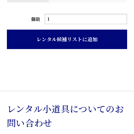
黒
個数
色
布
レンタル候補リストに追加
張
り
ア
ー
ム
回
転
椅
レンタル小道具についてのお
子
問い合わせ
個