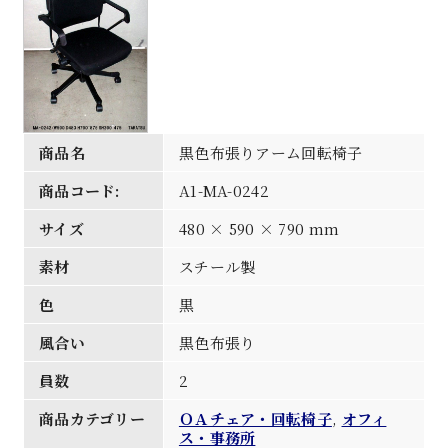
商品名
黒色布張りアーム回転椅子
商品コード:
A1-MA-0242
サイズ
480 × 590 × 790 mm
素材
スチール製
色
黒
風合い
黒色布張り
員数
2
商品カテゴリー
ＯＡチェア・回転椅子
,
オフィ
ス・事務所