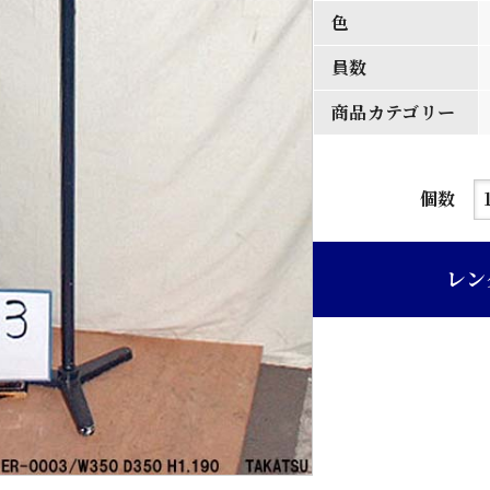
色
員数
商品カテゴリー
黒
個数
色
塗
レン
装
リ
ン
ゲ
ル
ス