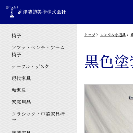
高津装飾美術株式会社
椅子
トップ
レンタル小道具
ソファ・ベンチ・アーム
黒色塗
椅子
テーブル・デスク
現代家具
和家具
家庭用品
クラシック・中華家具椅
子
籐製家具