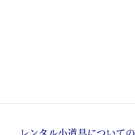
タ
ン
ド
個
レンタル小道具について