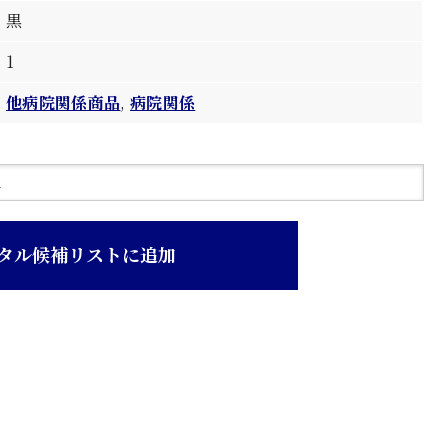
黒
1
他病院関係商品
,
病院関係
タル候補リストに追加