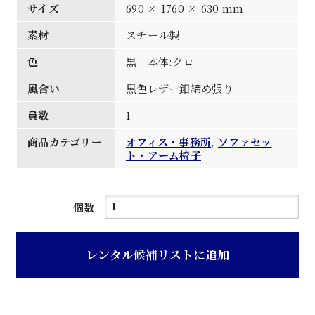
サイズ
690 × 1760 × 630 mm
素材
スチール製
色
黒 本体:クロ
風合い
黒色レザー釦締め張り
員数
1
商品カテゴリー
オフィス・事務所
,
ソファセッ
ト・アーム椅子
黒
個数
色
レ
レンタル候補リストに追加
ザ
ー
釦