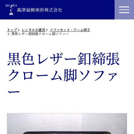
高津装飾美術株式会社
トップ
レンタル小道具
ソファセット・アーム椅子
黒色レザー釦締張クローム脚ソファー
黒色レザー釦締張
クローム脚ソファ
ー