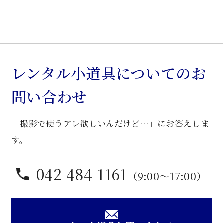
締
張
ク
ロ
ー
レンタル小道具についてのお
ム
問い合わせ
脚
ソ
「撮影で使うアレ欲しいんだけど…」にお答えしま
フ
ァ
す。
ー
個
042-484-1161
（9:00〜17:00）