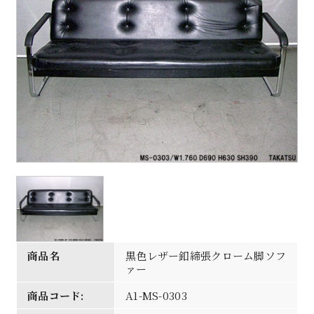
商品名
黒色レザー釦締張クローム脚ソフ
ァー
商品コード:
A1-MS-0303