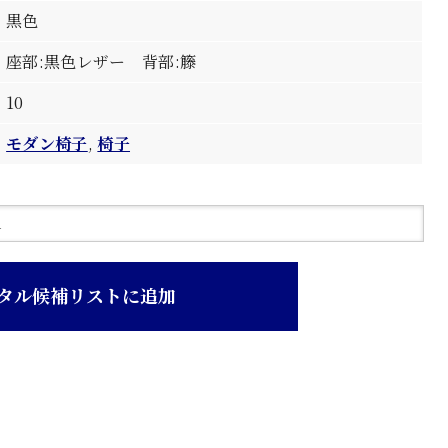
黒色
座部:黒色レザー 背部:籐
10
モダン椅子
,
椅子
タル候補リストに追加