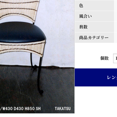
色
風合い
員数
商品カテゴリー
黒
個数
色
レ
レン
ザ
ー
張
り
鉄