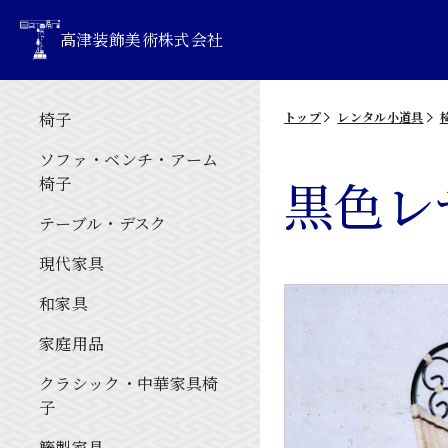
高津装飾美術株式会社
椅子
トップ
レンタル小道具
ソファ・ベンチ・アーム
黒色レ
椅子
テーブル・デスク
現代家具
和家具
家庭用品
クラシック・中華家具椅
子
籐製家具