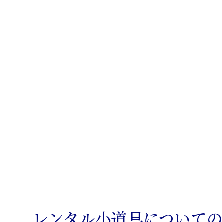
脚
椅
子
個
レンタル小道具について