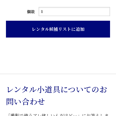
黒
個数
色
レ
レンタル候補リストに追加
ザ
ー
張
り
カ
ウ
ン
タ
レンタル小道具についてのお
ー
問い合わせ
椅
子
「撮影で使うアレ欲しいんだけど…」にお答えしま
個