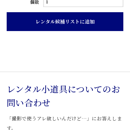
黒
個数
色
ス
レンタル候補リストに追加
チ
ー
ル
製
ガ
ー
デ
ン
レンタル小道具についてのお
椅
問い合わせ
子
個
「撮影で使うアレ欲しいんだけど…」にお答えしま
す。