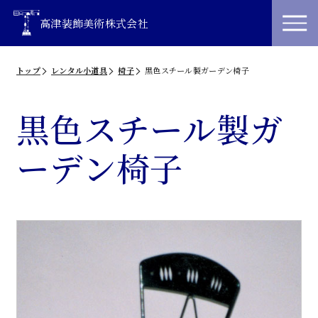
高津装飾美術株式会社
トップ
レンタル小道具
椅子
黒色スチール製ガーデン椅子
黒色スチール製ガ
ーデン椅子