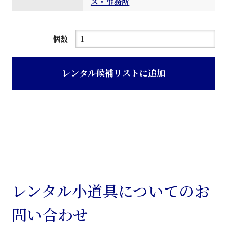
ス・事務所
黒
個数
背
メ
レンタル候補リストに追加
ッ
シ
ュ
布
張
回
転
ア
レンタル小道具についてのお
ー
問い合わせ
ム