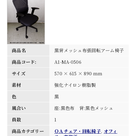
商品名
黒背メッシュ布張回転アーム椅子
商品コード:
A1-MA-0506
サイズ
570 × 615 × 890 mm
素材
強化ナイロン樹脂製
色
黒
風合い
座:黒色布 背:黒色メッシュ
員数
1
商品カテゴリー
ＯＡチェア・回転椅子
,
オフィ