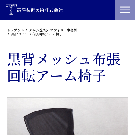
高津装飾美術株式会社
トップ
レンタル小道具
オフィス・事務所
黒背メッシュ布張回転アーム椅子
黒背メッシュ布張
回転アーム椅子