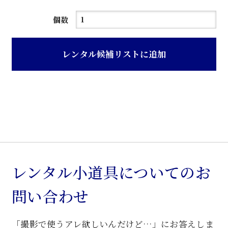
黒
個数
レ
ザ
レンタル候補リストに追加
ー
天
板
パ
イ
プ
タ
コ
レンタル小道具についてのお
脚
問い合わせ
卓
子
「撮影で使うアレ欲しいんだけど…」にお答えしま
個