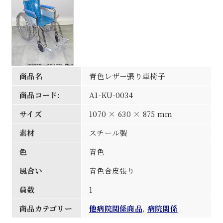
商品名
青色レザー張り車椅子
商品コード:
A1-KU-0034
サイズ
1070 × 630 × 875 mm
素材
スチール製
色
青色
風合い
青色合皮張り
員数
1
商品カテゴリー
他病院関係商品
,
病院関係