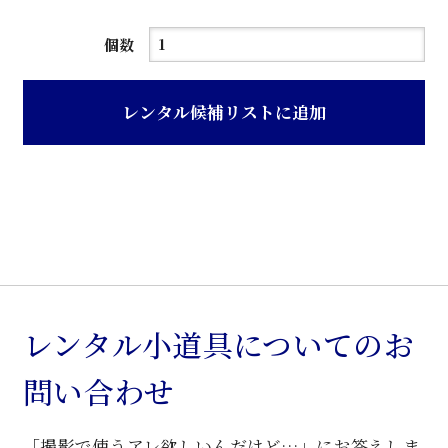
青
個数
色
レ
レンタル候補リストに追加
ザ
ー
張
り
車
椅
子
個
レンタル小道具についてのお
問い合わせ
「撮影で使うアレ欲しいんだけど…」にお答えしま