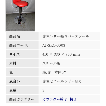
商品名
赤色レザー張りバースツール
商品コード:
A1-SKC-0003
サイズ
410 × 330 × 770 mm
素材
スチール製
色
座:赤 本体:ク
風合い
赤色ビニールレザー張り
員数
5
商品カテゴリー
カウンター椅子
,
椅子