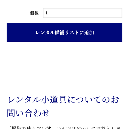
赤
個数
色
レ
レンタル候補リストに追加
ザ
ー
張
り
バ
ー
ス
ツ
レンタル小道具についてのお
ー
問い合わせ
ル
個
「撮影で使うアレ欲しいんだけど…」にお答えしま