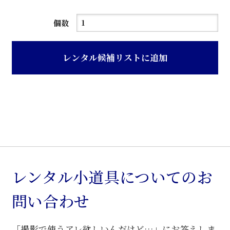
茶
個数
色
赤
レンタル候補リストに追加
モ
ケ
張
り
ク
ラ
シ
ッ
レンタル小道具についてのお
ク
問い合わせ
椅
子
「撮影で使うアレ欲しいんだけど…」にお答えしま
個