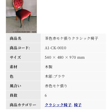
商品名
茶色赤モケ張りクラシック椅子
商品コード:
A1-CK-0010
サイズ
540 × 480 × 970 mm
素材
木製
色
木部:ブラウ
風合い
赤色モケ張り
員数
6
商品カテゴリー
クラシック椅子
,
椅子