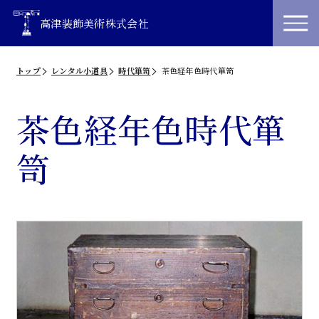
高津装飾美術株式会社
トップ
レンタル小道具
時代箪笥
茶色経年色時代箪笥
茶色経年色時代箪
笥