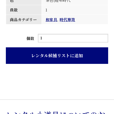
色
茶色(経年時代
員数
1
商品カテゴリー
和家具
,
時代箪笥
茶
個数
色
経
レンタル候補リストに追加
年
色
時
代
箪
笥
個