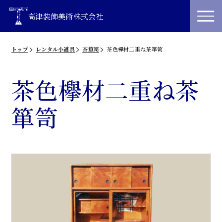
高津装飾美術株式会社
トップ
レンタル小道具
茶箪笥
茶色欅材二重ね茶箪笥
茶色欅材二重ね茶
箪笥