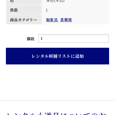
色
茶色(木目)
員数
1
商品カテゴリー
和家具
,
茶箪笥
茶
個数
色
欅
レンタル候補リストに追加
材
二
重
ね
茶
箪
笥
個