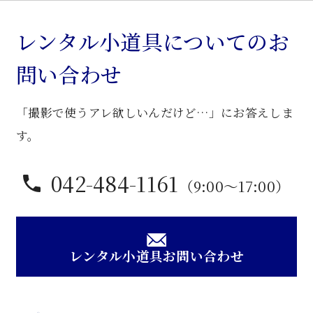
ッ
ク
レンタル小道具についてのお
ア
問い合わせ
ー
ム
「撮影で使うアレ欲しいんだけど…」にお答えしま
椅
子
す。
個
042-484-1161
（9:00〜17:00）
レンタル小道具お問い合わせ