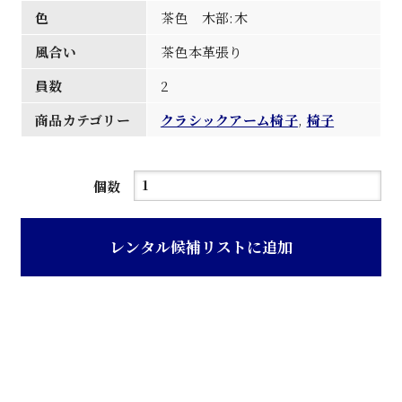
色
茶色 木部:木
風合い
茶色本革張り
員数
2
商品カテゴリー
クラシックアーム椅子
,
椅子
茶
個数
色
本
レンタル候補リストに追加
革
張
り
ク
ラ
シ