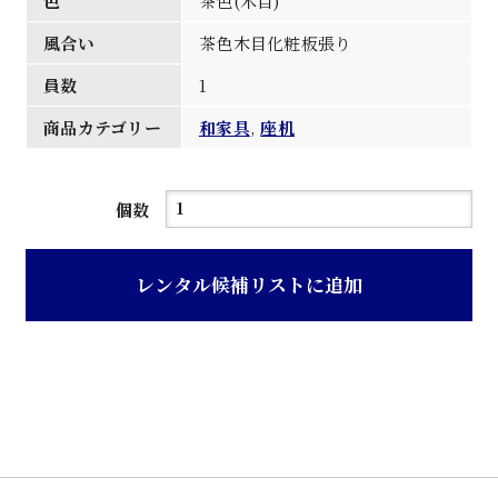
色
茶色(木目)
風合い
茶色木目化粧板張り
員数
1
商品カテゴリー
和家具
,
座机
茶
個数
色
木
レンタル候補リストに追加
目
化
粧
板
張
り
座