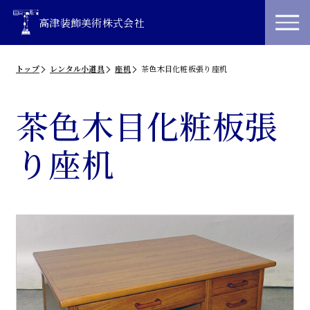
高津装飾美術株式会社
トップ
レンタル小道具
座机
茶色木目化粧板張り座机
茶色木目化粧板張
り座机